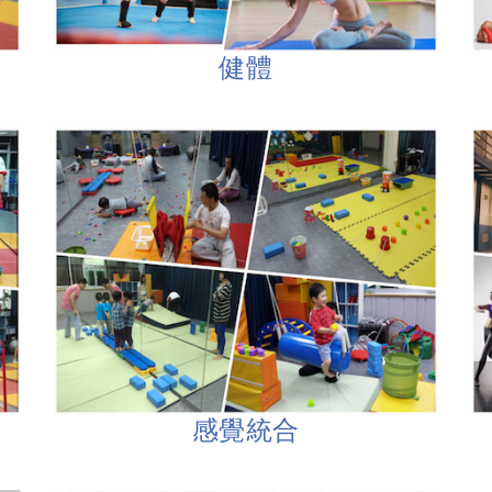
健體
感覺統合