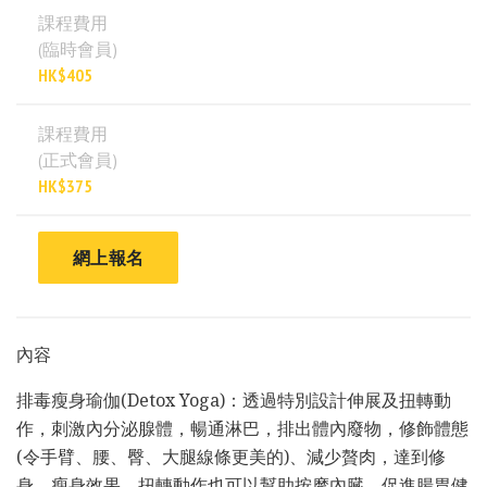
課程費用
(臨時會員)
HK$405
課程費用
(正式會員)
HK$375
網上報名
內容
排毒瘦身瑜伽(Detox Yoga)：透過特別設計伸展及扭轉動
作，刺激內分泌腺體，暢通淋巴，排出體內廢物，修飾體態
(令手臂、腰、臀、大腿線條更美的)、減少贅肉，達到修
身、瘦身效果。扭轉動作也可以幫助按摩內臓，促進腸胃健