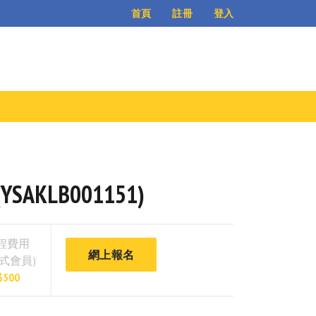
登入
首頁
註冊
SAKLB001151)
程費用
網上報名
正式會員)
$500