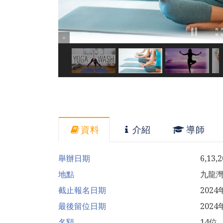
資料
介紹
導師
舉辦日期
6,13,
地點
九龍
截止報名日期
202
最後留位日期
2024
名額
14位