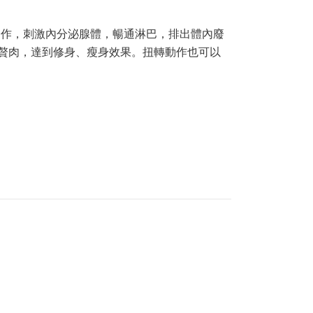
扭轉動作，刺激內分泌腺體，暢通淋巴，排出體內廢
少贅肉，達到修身、瘦身效果。扭轉動作也可以