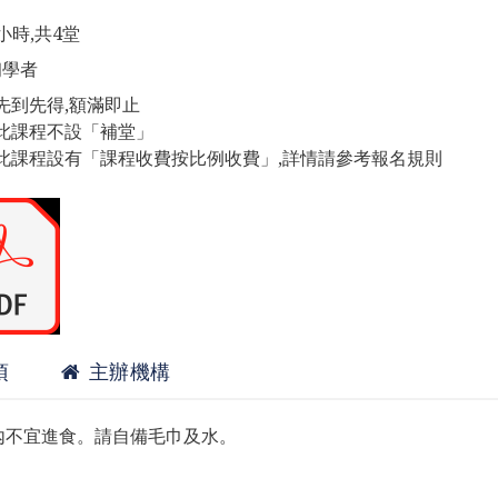
小時,共4堂
初學者
先到先得,額滿即止
此課程不設「補堂」
此課程設有「課程收費按比例收費」,詳情請參考報名規則
項
主辦機構
內不宜進食。請自備毛巾及水。