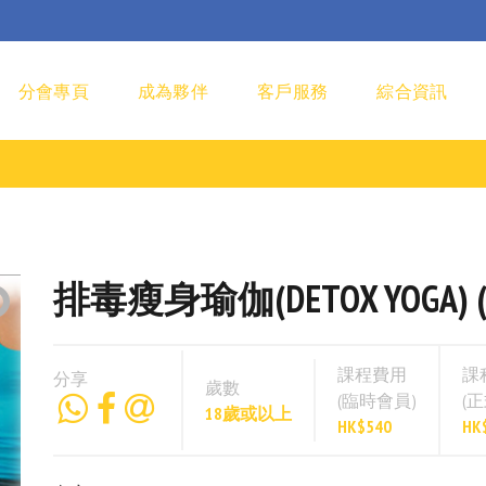
分會專頁
成為夥伴
客戶服務
綜合資訊
排毒瘦身瑜伽(DETOX YOGA) (Y
課程費用
課
分享
歲數
(臨時會員)
(
18歲或以上
HK$540
HK