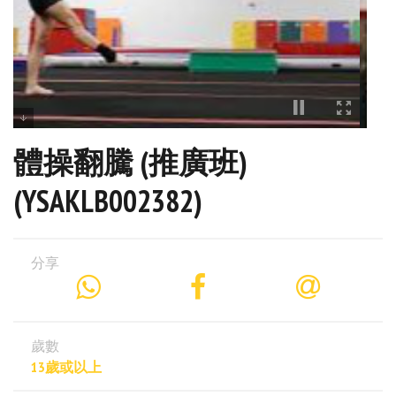
體操翻騰 (推廣班)
(YSAKLB002382)
分享
歲數
13歲或以上