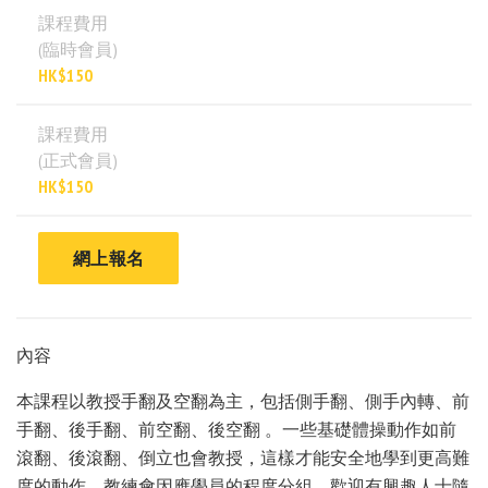
課程費用
(臨時會員)
HK$150
課程費用
(正式會員)
HK$150
網上報名
內容
本課程以教授手翻及空翻為主，包括側手翻、側手內轉、前
手翻、後手翻、前空翻、後空翻 。一些基礎體操動作如前
滾翻、後滾翻、倒立也會教授，這樣才能安全地學到更高難
度的動作。教練會因應學員的程度分組。歡迎有興趣人士隨