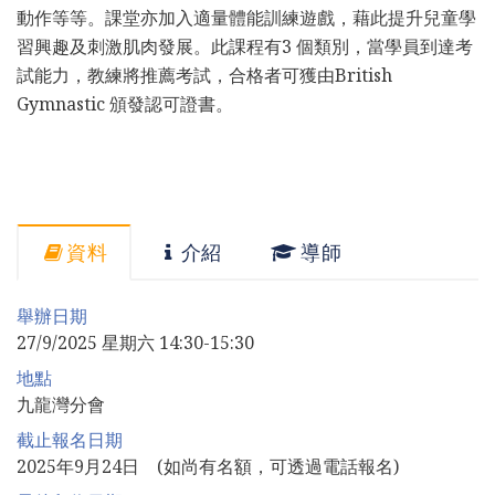
動作等等。課堂亦加入適量體能訓練遊戲，藉此提升兒童學
習興趣及刺激肌肉發展。此課程有3 個類別，當學員到達考
試能力，教練將推薦考試，合格者可獲由British
Gymnastic 頒發認可證書。
資料
介紹
導師
舉辦日期
27/9/2025 星期六 14:30-15:30
地點
九龍灣分會
截止報名日期
2025年9月24日 (如尚有名額，可透過電話報名)