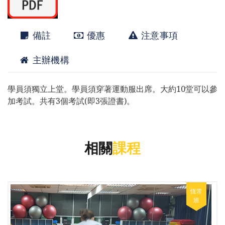
備註
優惠
注意事項
主辦機構
學員須獨立上堂。學員須穿著運動服出席。大約10堂可以參
加考試。共有3個考試(即3張證書)。
相關
課程