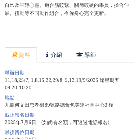
自己及平靜心靈。適合筋較緊、關節較硬的學員，揉合伸
展。扭動等不同動作組合，令你身心完全更新。
資料
介紹
導師
舉辦日期
11,18,25/7, 1,8,15,22,29/8, 5,12,19/9/2025 逢星期五
09:20-10:20
地點
九龍何文田忠孝街89號路德會包美達社區中心3 樓
截止報名日期
2025年7月6日 (如尚有名額，可透過電話報名)
最後留位日期