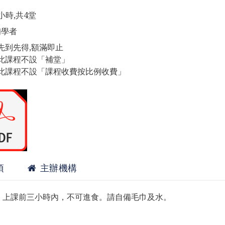
小時,共4堂
初學者
先到先得,額滿即止
此課程不設「補堂」
此課程不設「課程收費按比例收費」
項
主辦機構
。上課前三小時內，不可進食。請自備毛巾及水。