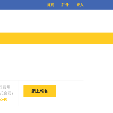
登入
首頁
註冊
程費用
網上報名
正式會員)
$540