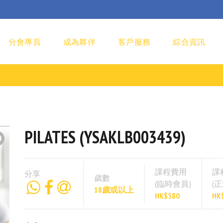
分會專頁
成為夥伴
客戶服務
綜合資訊
PILATES (YSAKLB003439)
課程費用
課
分享
歲數
(臨時會員)
(
18歲或以上
HK$580
HK