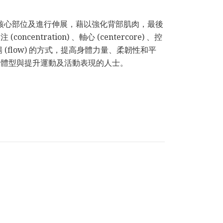
身體核心部位及進行伸展，藉以強化背部肌肉，最後
tration) 、軸心 (centercore) 、控
on) 、流暢 (flow) 的方式，提高身體力量、柔韌性和平
造體型與提升運動及活動表現的人士。