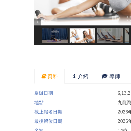
資料
介紹
導師
舉辦日期
6,13,
地點
九龍
截止報名日期
202
最後留位日期
2026
名額
14位