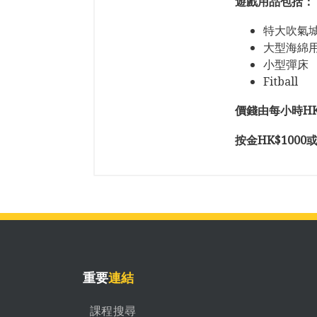
遊戲用品包括：
特大吹氣
大型海綿
小型彈床
Fitball
價錢由每小時HK$1
按金HK$100
重要
連結
課程搜尋