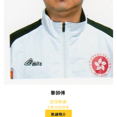
黎師傅
資深教練
主教:武術,體操
教練簡介