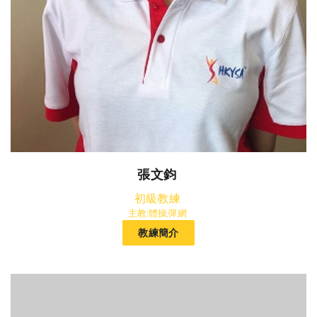
張文鈞
初級教練
主教:體操,彈網
教練簡介