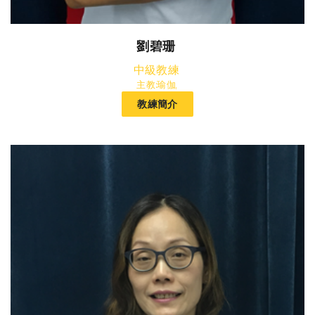
劉碧珊
中級教練
主教:瑜伽,
教練簡介