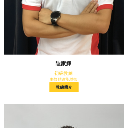
陸家輝
初級教練
主教:體適能,體操
教練簡介