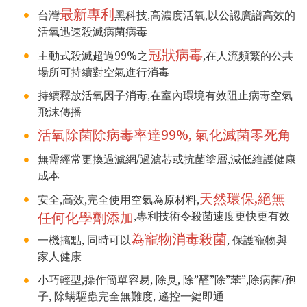
最新專利
台灣
黑科技,高濃度活氧,以公認廣譜高效的
活氧迅速殺滅病菌病毒
冠狀病毒
主動式殺滅超過99%之
,在人流頻繁的公共
場所可持續對空氣進行消毒
持續釋放活氧因子消毒,在室內環境有效阻止病毒空氣
飛沫傳播
活氧除菌除病毒率達99%, 氣化滅菌零死角
無需經常更換過濾網/過濾芯或抗菌塗層,減低維護健康
成本
天然環保,絕無
安全,高效,完全使用空氣為原材料,
任何化學劑添加
,專利技術令殺菌速度更快更有效
為寵物消毒殺菌
一機搞點, 同時可以
, 保護寵物與
家人健康
小巧輕型,操作簡單容易, 除臭, 除”醛”除”苯”,除病菌/孢
子, 除螨驅蟲完全無難度, 遙控一鍵即通