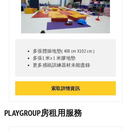
多張體操地墊( 408 cm X102 cm )
多張1 米x 1 米膠地墊
更多感統訓練器材未能盡錄
索取詳情資訊
PLAYGROUP房租用服務