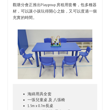
觀塘分會正推出Playgroup 房租用套餐，包多種器
材，可以讓小孩玩得開心之餘，又可以度過一個
充實的時間。
海綿用具全套
一張兒童桌 及 八張椅
1.5m x 0.7m長桌