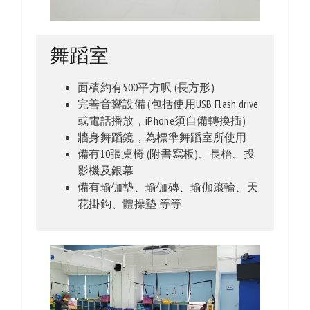
舞蹈室
面積約有500平方呎 (長方形)
完善音響設備 (包括使用USB Flash drive
或電話播放，iPhone須自備轉換插)
牆身舞蹈鏡，為標準舞蹈室所使用
備有10張桌椅 (附書寫板)、長枱、投
影機及銀幕
備有瑜伽墊、瑜伽磚、瑜伽滾輪、天
花掛鈎、體操墊 等等