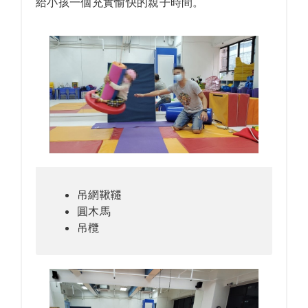
給小孩一個充實愉快的親子時間。
吊網鞦韆
圓木馬
吊欖