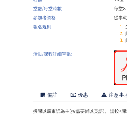
堂數/每堂時數
每堂8
參加者資格
從事
報名規則
活動/課程詳細單張:
備註
優惠
注意事
授課以廣東話為主(按需要輔以英語)。 請按<