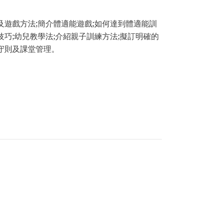
及遊戲方法;簡介體適能遊戲;如何達到體適能訓
巧;幼兒教學法;介紹親子訓練方法;擬訂明確的
守則及課堂管理。