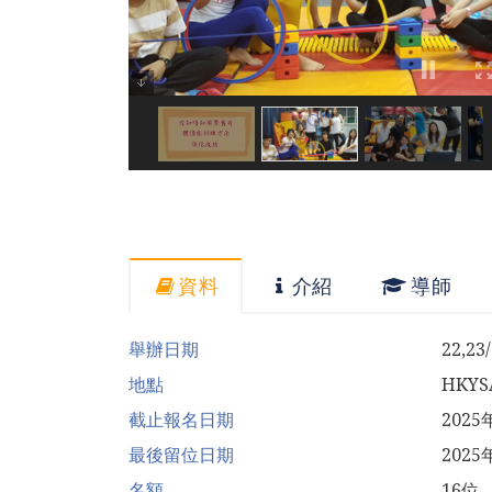
資料
介紹
導師
舉辦日期
22,2
地點
HKY
截止報名日期
202
最後留位日期
2025
名額
16位