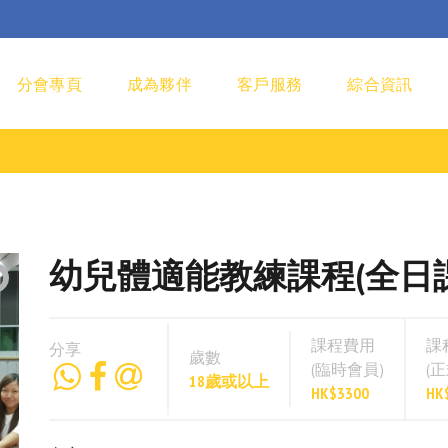
分會專頁
成為夥伴
客戶服務
綜合資訊
幼兒體適能教練課程(全日課) (H
課程費用
課
分享
歲數
(臨時會員)
(
18歲或以上
HK$3300
HK