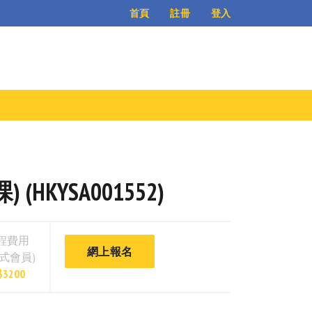
登入
首頁
註冊
KYSA001552)
程費用
網上報名
正式會員)
$3200