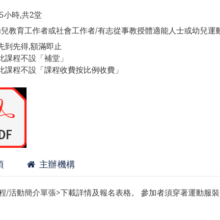
.5小時,共2堂
幼兒教育工作者或社會工作者/有志從事教授體適能人士或幼兒運
先到先得,額滿即止
此課程不設「補堂」
此課程不設「課程收費按比例收費」
項
主辦機構
課程/活動簡介單張>下載詳情及報名表格。 參加者須穿著運動服