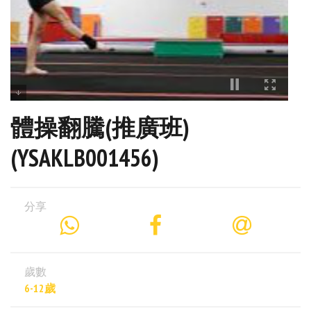
體操翻騰(推廣班)
(YSAKLB001456)
分享
歲數
6-12歲