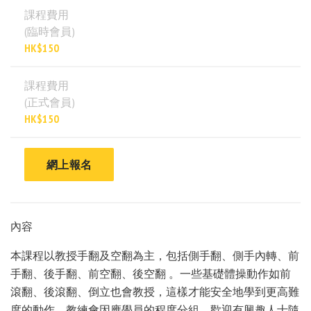
課程費用
(臨時會員)
HK$150
課程費用
(正式會員)
HK$150
網上報名
內容
本課程以教授手翻及空翻為主，包括側手翻、側手內轉、前
手翻、後手翻、前空翻、後空翻 。一些基礎體操動作如前
滾翻、後滾翻、倒立也會教授，這樣才能安全地學到更高難
度的動作。教練會因應學員的程度分組。歡迎有興趣人士隨