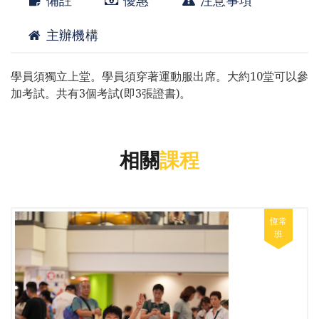
備註
優惠
注意事項
主辦機構
學員須獨立上堂。學員須穿著運動服出席。大約10堂可以參
加考試。共有3個考試(即3張證書)。
相關
課程