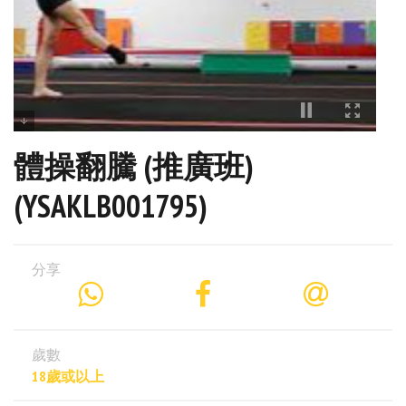
體操翻騰 (推廣班)
(YSAKLB001795)
分享
歲數
18歲或以上