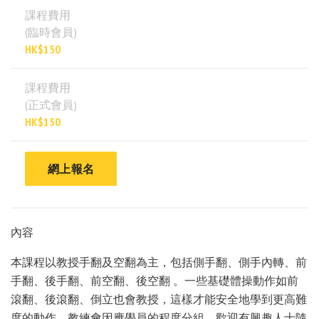
課程費用
(臨時會員)
HK$150
課程費用
(正式會員)
HK$150
網上報名
內容
本課程以教授手翻及空翻為主，包括側手翻、側手內轉、前
手翻、後手翻、前空翻、後空翻 。一些基礎體操動作如前
滾翻、後滾翻、倒立也會教授，這樣才能安全地學到更高難
度的動作。教練會因應學員的程度分組。歡迎有興趣人士隨