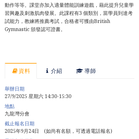
動作等等。課堂亦加入適量體能訓練遊戲，藉此提升兒童學
習興趣及刺激肌肉發展。此課程有3 個類別，當學員到達考
試能力，教練將推薦考試，合格者可獲由British
Gymnastic 頒發認可證書。
資料
介紹
導師
舉辦日期
27/9/2025 星期六 14:30-15:30
地點
九龍灣分會
截止報名日期
2025年9月24日 (如尚有名額，可透過電話報名)