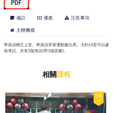
備註
優惠
注意事項
主辦機構
學員須獨立上堂。學員須穿著運動服出席。大約10堂可以參
加考試。共有3個考試(即3張證書)。
相關
課程