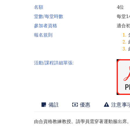
名額
4位
堂數/每堂時數
每堂1
參加者資格
適合
報名規則
活動/課程詳細單張:
備註
優惠
注意事
由合資格教練教授。請學員需穿著運動服出席