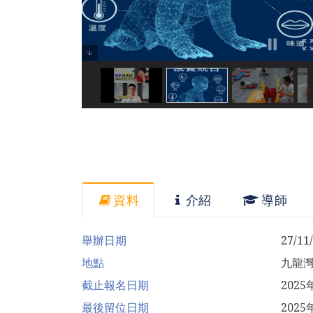
資料
介紹
導師
舉辦日期
27/11
地點
九龍
截止報名日期
202
最後留位日期
2025