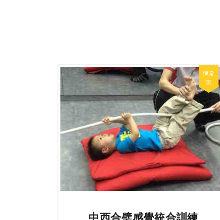
中西合璧感覺統合訓練