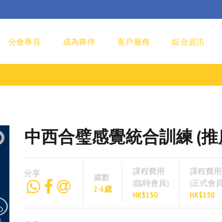
分會專頁
成為夥伴
客戶服務
綜合資訊
中西合璧感覺統合訓練 (推廣班) 
課程費用
課程費用
分享
歲數
(臨時會員)
(正式會員
2-6歲
HK$150
HK$150