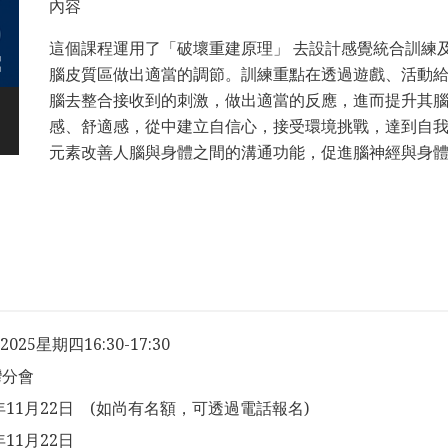
內容
這個課程運用了「破壞重建原理」 去設計感覺統合訓練
腦皮質區做出適當的調節。訓練重點在透過遊戲、活動
腦去整合接收到的刺激，做出適當的反應，進而提升其
感、舒適感，從中建立自信心，接受環境挑戰，達到自
元素改善人腦與身體之間的溝通功能，促進腦神經與身
/2025星期四16:30-17:30
灣分會
5年11月22日 (如尚有名額，可透過電話報名)
年11月22日