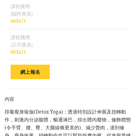
課程費用
(臨時會員)
HK$675
課程費用
(正式會員)
HK$625
網上報名
內容
排毒瘦身瑜伽(Detox Yoga)：透過特別設計伸展及扭轉動
作，刺激內分泌腺體，暢通淋巴，排出體內廢物，修飾體態
(令手臂、腰、臀、大腿線條更美的)、減少贅肉，達到修
身、瘦身效果。扭轉動作也可以幫助按摩內臓，促進腸胃健