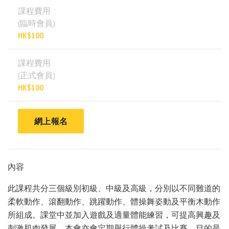
課程費用
(臨時會員)
HK$100
課程費用
(正式會員)
HK$100
網上報名
內容
此課程共分三個級別初級、中級及高級，分別以不同難道的
柔軟動作、滾翻動作、跳躍動作、體操舞姿動及平衡木動作
所組成。課堂中並加入遊戲及適量體能練習，可提高興趣及
刺激肌肉發展。本會亦會定期舉行體操考試及比賽，目的是