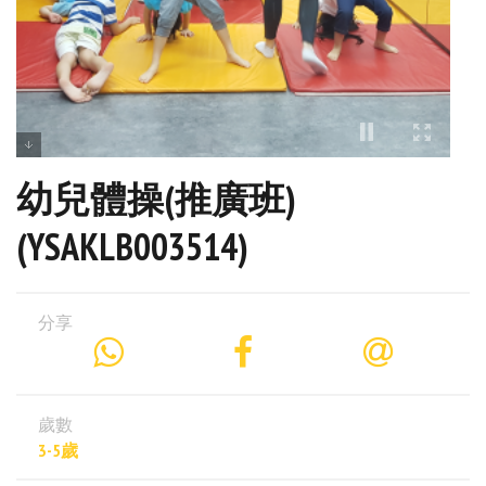
幼兒體操(推廣班)
(YSAKLB003514)
分享
歲數
3-5歲