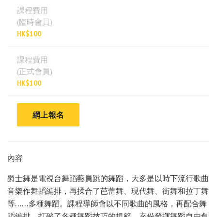
課程費用
(臨時會員)
HK$100
課程費用
(正式會員)
HK$100
網上報名
內容
爵士舞是電視台舞蹈藝員跳的舞蹈，大多是以時下流行歌曲
音樂作舞蹈編排，再揉合了芭蕾舞、現代舞、街舞和拉丁舞
等……多種舞蹈。課程導師會以不同歌曲的風格，再配合舞
蹈編排，打破了各種舞蹈技巧的規範，充份發揮舞蹈自由創