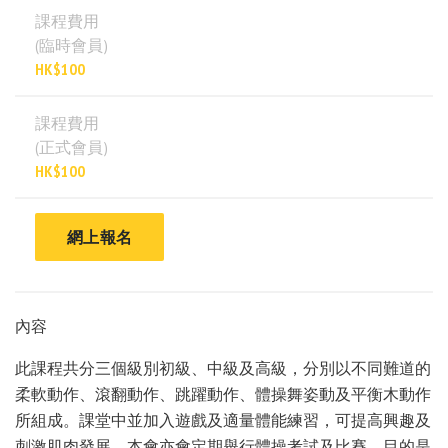
課程費用
(臨時會員)
HK$100
課程費用
(正式會員)
HK$100
網上報名
內容
此課程共分三個級別初級、中級及高級，分別以不同難道的
柔軟動作、滾翻動作、跳躍動作、體操舞姿動及平衡木動作
所組成。課堂中並加入遊戲及適量體能練習，可提高興趣及
刺激肌肉發展。本會亦會定期舉行體操考試及比賽，目的是