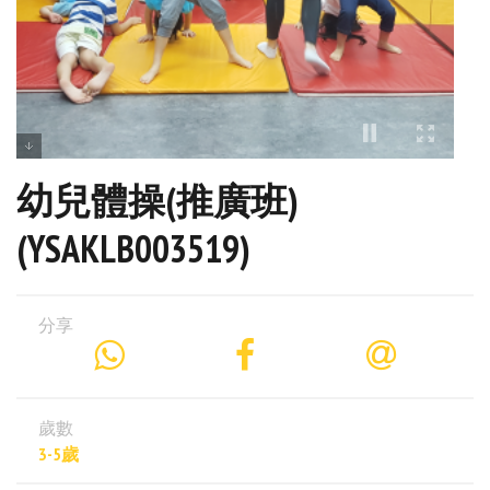
幼兒體操(推廣班)
(YSAKLB003519)
分享
歲數
3-5歲