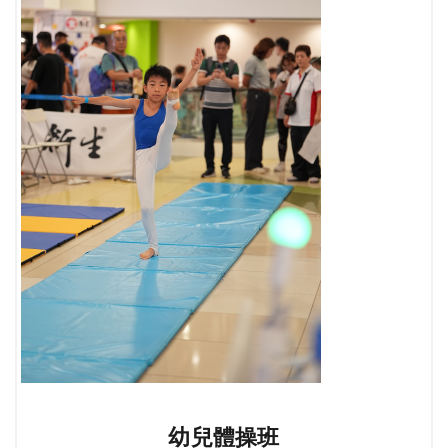
幼兒體操班