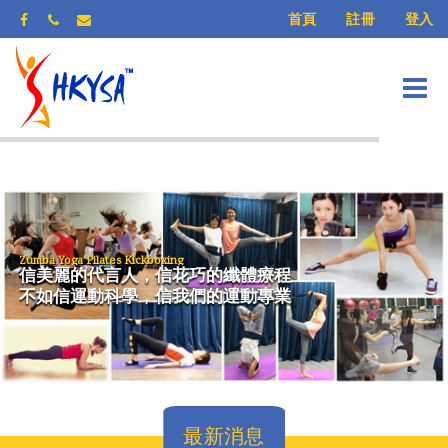
登入
首頁
註冊
信美麗的代言人，信花巧的纖體療程
Zumba Yoga Pilates Kickboxing
不如信運動科學，信我們的運動專業
最新消息