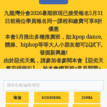
報
九龍灣分會2026暑期班現已接受報名
5月31
新
日前兩位學員報名同一課程和繳費可享8折
優惠
本會5月推出多種推廣班，如:kpop dance,
體操、hiphop等等
大人小朋友都可以試下,
發掘新興趣!
由於惡劣天氣，請參加者參閱本會【惡劣天
氣安排指引】。於本會網頁按>常見問題>
想了解清楚惡劣天氣安排指引>下載「惡劣
天氣指引 」敬請留意!
瑜伽
KICKBOXING
ZUMBA