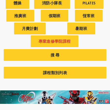
體操
消防小隊長
PILATES
推廣班
假期班
恆常班
月費計劃
暑期班
專業進修學院課程
搜 尋
課程類別列表