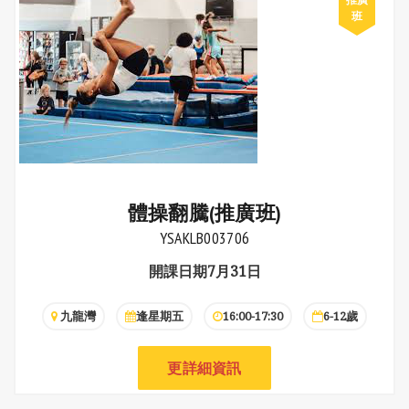
體操翻騰(推廣班)
YSAKLB003706
開課日期7月31日
九龍灣
逢星期五
16:00-17:30
6-12歲
更詳細資訊