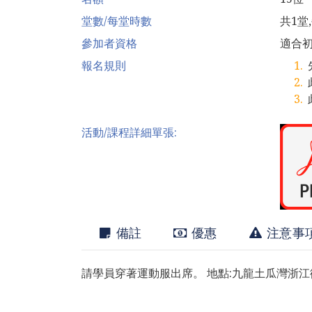
堂數/每堂時數
共1堂
參加者資格
適合
報名規則
活動/課程詳細單張:
備註
優惠
注意事
請學員穿著運動服出席。 地點:九龍土瓜灣浙江街