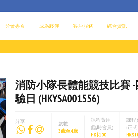
分會專頁
成為夥伴
客戶服務
綜合資訊
消防小隊長體能競技比賽 
驗日 (HKYSA001556)
課程費用
課程
分享
歲數
(臨時會員)
(正式
3歲至4歲
HK$100
HK$1