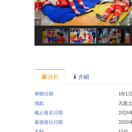
資料
介紹
舉辦日期
18/1/
地點
九龍土
截止報名日期
202
最後留位日期
2026
名額
15位