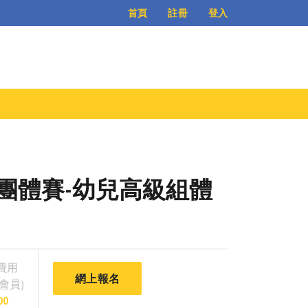
登入
首頁
註冊
-團體賽-幼兒高級組體
費用
網上報名
會員)
00